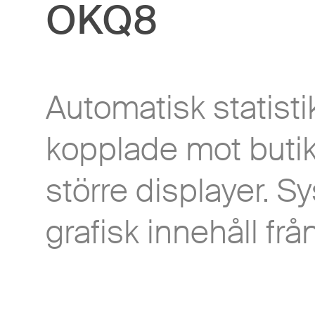
OKQ8
Automatisk statist
kopplade mot buti
större displayer. S
grafisk innehåll frå