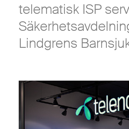
telematisk ISP ser
Säkerhetsavdelnin
Lindgrens Barnsju